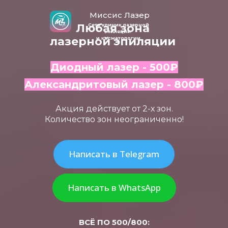
Миссис Лазер
Любая зона
Сеть клиник лазерной
эпиляции
лазерной эпиляции
и косметологии
Диодный лазер - 500
₽
Александритовый лазер - 800
₽
Акция действует от 2-х зон.
Количество зон неограниченно!
Написать в Telegram
Написать в WhatsApp
ВСЁ ПО 500/800: